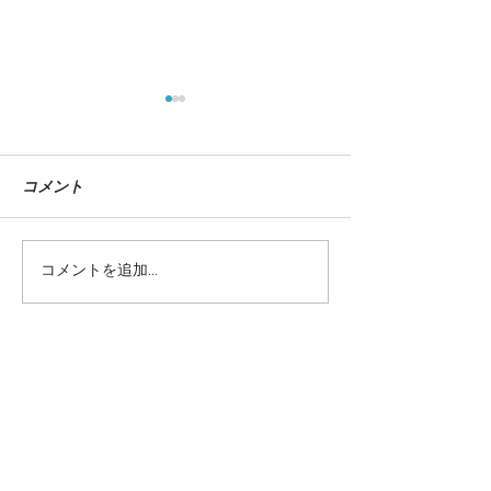
コメント
『自動車ビジネ
コメントを追加…
【東京巡回！】Illustration
Works 179人のイラストレ
ーターによるベストワー
ク展
当サイトに掲載されているテキストや画