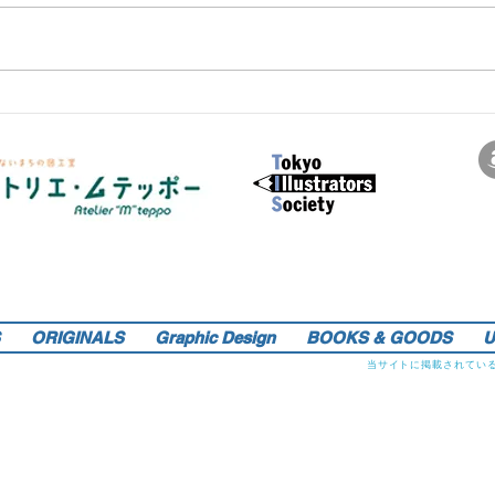
サインペンの線画を軸にマンガのような世界観を織り込んだレトロでリアルなイラストレーションをご提供しま
す。装画・雑誌・広告などの紙媒体で活動中。動物・レトロ物・俯瞰のアングルや細かい描き込みを得意としま
す。著書『こうじょう たんけん たべもの編』（WAVE出版／日本図書館協会選定書） 『東京まちがいさがし』
（金の星社／2017年）も好評発売中！そのほか、現在複数の絵本を製作中。1976年生。埼玉県蕨市出身。桑沢デ
ザイン研究所・ドレスデザイン科卒。第１回東京装画賞「銀の本賞」ワルシャワ国際ポスタービエンナーレ2014
teppo_de_jine@jcom.home.ne.jp
イラストレーション | 藤原徹司（テッポー・デジャイン。）|
入選。
Teppodejine_Illustration | Tokyo
ORIGINALS
Graphic Design
BOOKS & GOODS
U
当サイトに掲載されてい