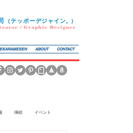
司
（
テ
ッポー
デ
ジ
ャ
イ
ン
。）
trator / Graphic Designer
EKARAMESEN
ABOUT
CONTACT
日本図書館協会選定書） 『東京まちがいさがし』（金の星社／2017年）も好評発売中！そのほか、現在複
報
挿絵
イベント