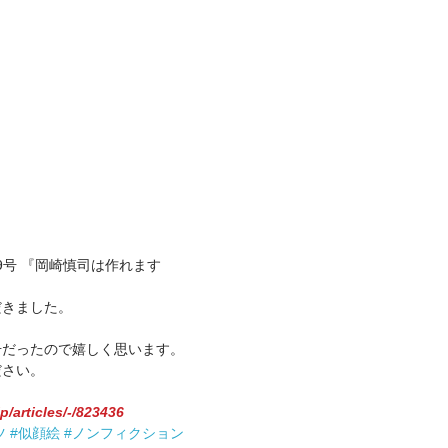
879号 『岡崎慎司は作れます
だきました。
号だったので嬉しく思います。
ださい。
/articles/-/823436
ツ
#似顔絵
#ノンフィクション