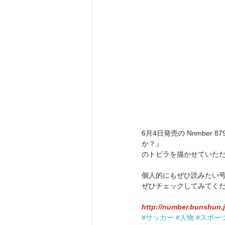
6月4日発売の Nnmber 
か？』
のトビラを描かせていた
個人的にもぜひ読みたい
ぜひチェックしてみてく
http://number.bunshun.jp
#サッカー
#人物
#スポー