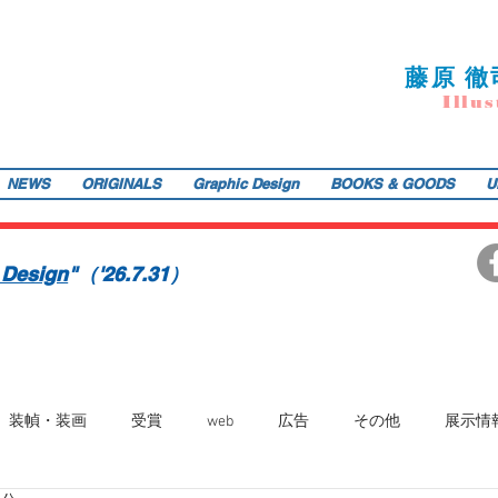
藤
原 徹
I
llu
s
NEWS
ORIGINALS
Graphic Design
BOOKS & GOODS
U
ご提供します。装画・雑誌・広告などの紙媒体で活動中。動物・レトロ物・俯瞰のアングルや細かい描き込みを得意とします。著書『こうじょう たんけん たべもの編』（WAVE出版／
teppodejine@gmail.com
イラストレーション | 藤原徹司（テッポー・デジャイン。）| Teppodejine_Illustration | Tokyo
画賞「銀の本賞」ワルシャワ国際ポスタービエンナーレ2014入選。
 Design
"（'26.7.31）
装幀・装画
受賞
web
広告
その他
展示情