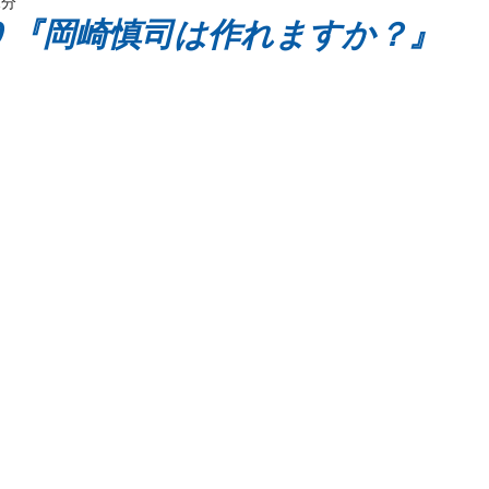
1分
ッケージ
 879 『岡崎慎司は作れますか？』