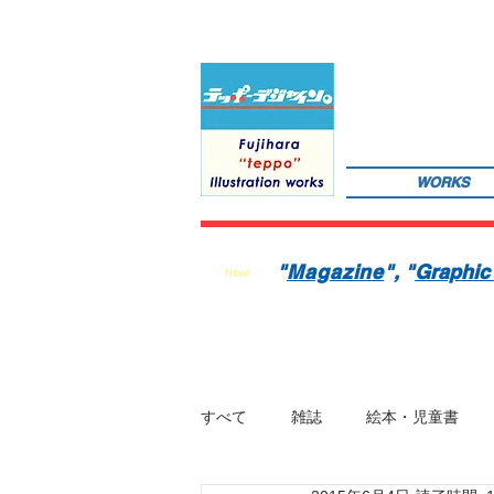
WORKS
サインペンの線画を軸にマンガのような世界観を織り込んだレトロでちょっとリアルなイラストレーションを
数の絵本を製作中。1976年生。埼玉県蕨市出身。桑沢デザイン研究所・ドレスデザイン科卒。第１回東京装
"
Magazine
"
, "
Graphic
New!
すべて
雑誌
絵本・児童書