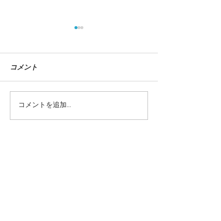
コメント
コメントを追加…
新拠点『アトリエ・ムテ
垣本右近 選手
ッポー』
『NEXTDOO
ジュアル
当サイトに掲載されているテキストや画
像を許可なく利用することを固くお断り
致します。