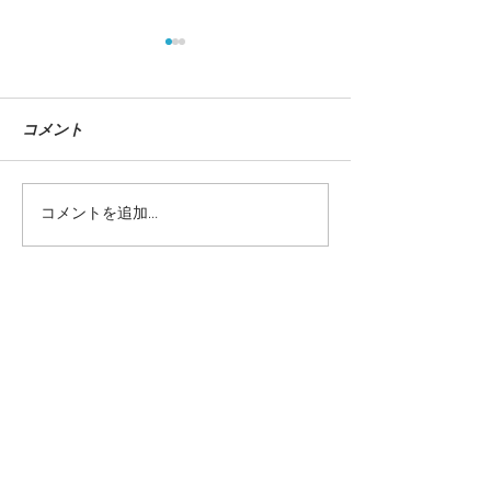
コメント
『自動車ビジネ
コメントを追加…
【東京巡回！】Illustration
Works 179人のイラストレ
ーターによるベストワー
ク展
当サイトに掲載されているテキストや画
像を許可なく利用することを固くお断り
致します。
©teppodejine