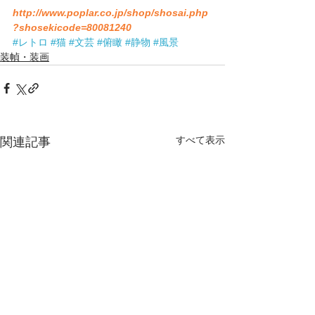
http://www.poplar.co.jp/shop/shosai.php
?shosekicode=80081240
#レトロ
#猫
#文芸
#俯瞰
#静物
#風景
装幀・装画
すべて表示
関連記事