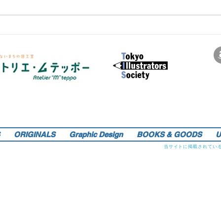
サインペンの線画を軸にマンガのような世界観を織り込んだレトロでリアルなイラストレーションをご提供しま
す。装画・雑誌・広告などの紙媒体で活動中。動物・レトロ物・俯瞰のアングルや細かい描き込みを得意としま
す。著書『こうじょう たんけん たべもの編』（WAVE出版／日本図書館協会選定書） 『東京まちがいさがし』
（金の星社／2017年）も好評発売中！そのほか、現在複数の絵本を製作中。1976年生。埼玉県蕨市出身。桑沢デ
ザイン研究所・ドレスデザイン科卒。第１回東京装画賞「銀の本賞」ワルシャワ国際ポスタービエンナーレ2014
teppo_de_jine@jcom.home.ne.jp
イラストレーション | 藤原徹司（テッポー・デジャイン。）|
入選。
Teppodejine_Illustration | Tokyo
ORIGINALS
Graphic Design
BOOKS & GOODS
U
当サイトに掲載されてい