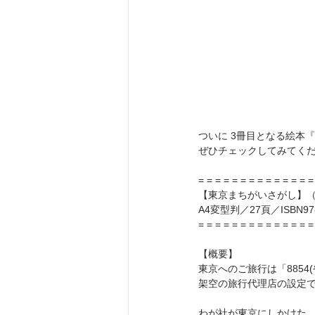
ついに 3冊目となる絵本
ぜひチェックしてみてく
= = = = = = = = = = = = = =
【東京まちがいさがし】（
A4変型判／27頁／ISBN978
= = = = = = = = = = = = = =
【概要】
東京へのご旅行は「8854
架空の旅行代理店の設定
わが社が東京にしかけた、