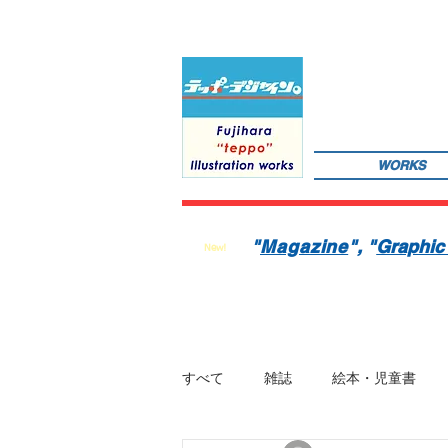
WORKS
サインペンの線画を軸にマンガのような世界観を織り込んだレトロでちょっとリアルなイラストレーションを
数の絵本を製作中。1976年生。埼玉県蕨市出身。桑沢デザイン研究所・ドレスデザイン科卒。第１回東京装
"
Magazine
"
, "
Graphic
New!
すべて
雑誌
絵本・児童書