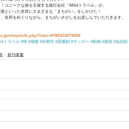
！ユニークな旅を主催する旅行会社「8854トラベル」が、
空港といった名所にさまざまな「まちがい」をしかけた！
て、名所をめぐりながら、まちがいさがしをお楽しんでいただきます。
co.jp/shop/info.php?isbn=9784323074009
854トラベル
#猫
#俯瞰
#街都市
#図書館
#サッカー
#動物
#建築
#似顔絵
画
新刊著書