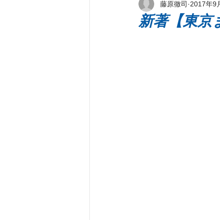
藤原徹司
2017年9
新刊著書
プレス情報
パ
新著【東京