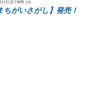
月21日
読了時間: 1分
ッケージ
まちがいさがし】発売！