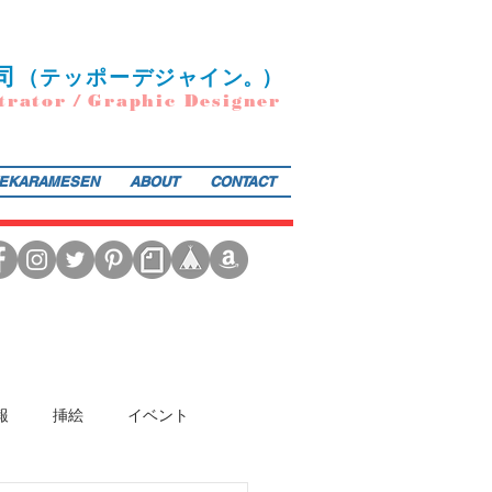
司
（
テ
ッポー
デ
ジ
ャ
イ
ン
。）
trator / Graphic Designer
EKARAMESEN
ABOUT
CONTACT
日本図書館協会選定書） 『東京まちがいさがし』（金の星社／2017年）も好評発売中！そのほか、現在複
報
挿絵
イベント