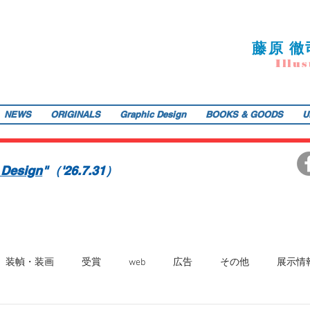
藤
原 徹
I
llu
s
NEWS
ORIGINALS
Graphic Design
BOOKS & GOODS
U
ご提供します。装画・雑誌・広告などの紙媒体で活動中。動物・レトロ物・俯瞰のアングルや細かい描き込みを得意とします。著書『こうじょう たんけん たべもの編』（WAVE出版／
teppodejine@gmail.com
イラストレーション | 藤原徹司（テッポー・デジャイン。）| Teppodejine_Illustration | Tokyo
画賞「銀の本賞」ワルシャワ国際ポスタービエンナーレ2014入選。
 Design
"（'26.7.31）
装幀・装画
受賞
web
広告
その他
展示情