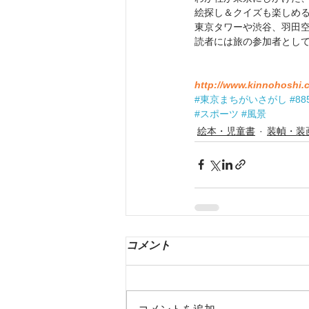
絵探し＆クイズも楽しめる
東京タワーや渋谷、羽田
読者には旅の参加者とし
http://www.kinnohoshi.
#東京まちがいさがし
#8
#スポーツ
#風景
絵本・児童書
装幀・装
コメント