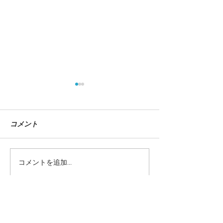
コメント
『自動車ビジネ
コメントを追加…
【東京巡回！】Illustration
Works 179人のイラストレ
ーターによるベストワー
ク展