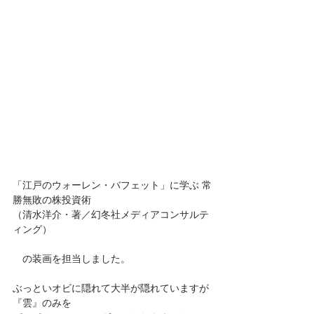
「江戸のウォーレン・バフェット」に学ぶ 常
勝無敗の株投資術
（清水洋介・著／幻冬社メディアコンサルテ
ィング）
　の装画を担当しました。
ぶっといオビに隠れて大半が隠れていますが
『雲』のみを