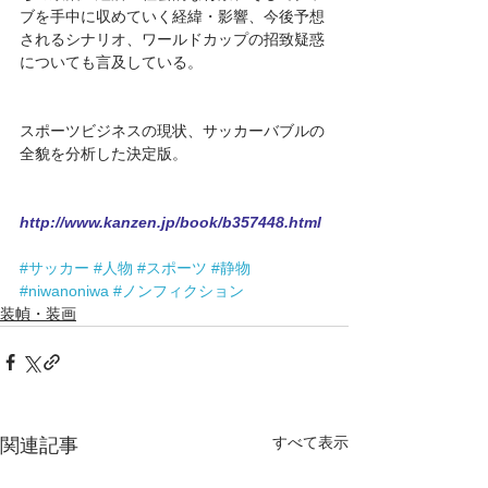
ブを手中に収めていく経緯・影響、今後予想
されるシナリオ、ワールドカップの招致疑惑
についても言及している。
スポーツビジネスの現状、サッカーバブルの
全貌を分析した決定版。 
http://www.kanzen.jp/book/b357448.html
#サッカー
#人物
#スポーツ
#静物
#niwanoniwa
#ノンフィクション
装幀・装画
すべて表示
関連記事