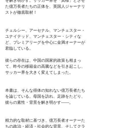
を解き明かす。サッカー界を「異様」とさせ
た億万長者たちの正体を、英国人ジャーナリ
ストが徹底取材！
チェルシー、アーセナル、マンチェスター・
ユナイテッド、マンチェスター・シティな
ど、プレミアリーグを中心に金満オーナーが
君臨している。
彼らの存在は、中国の国家的政策も相まっ
て、昨今の移籍金の高騰などを引き起こし、
サッカー界を大きく変えてしまった。
本書は、そんな得体の知れない億万長者たち
を論じている。母国を訪れ、足跡をたどり、
彼らの素性・背景を解き明かす――。
精力的な取材に基づき、億万長者オーナーた
ちの政治・経済・社会的な背景、そしてクラ