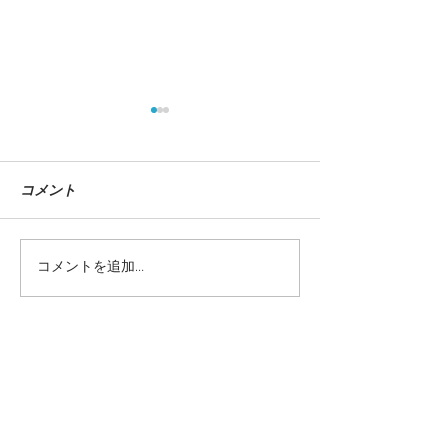
コメント
コメントを追加…
『イラストレーションフ
dancyu 12月
ァイル 2025』掲載
『全国ねぎ図鑑