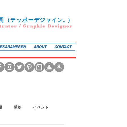
司
（
テ
ッポー
デ
ジ
ャ
イ
ン
。）
trator / Graphic Designer
EKARAMESEN
ABOUT
CONTACT
日本図書館協会選定書） 『東京まちがいさがし』（金の星社／2017年）も好評発売中！そのほか、現在複
報
挿絵
イベント