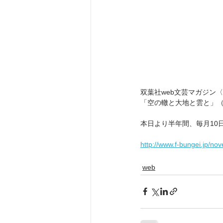
双葉社web文芸マガジン〈C
「空の轍と大地と雲と」
本日より半年間、毎月10
http://www.f-bungei.jp/n
web