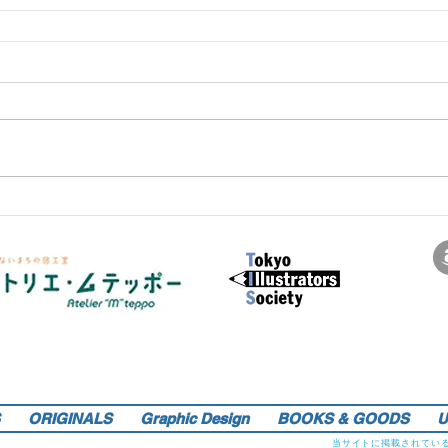
サインペンの線画を軸にマンガのような世界観を織り込んだレトロでリアルなイラストレーションをご提供しま
す。装画・雑誌・広告などの紙媒体で活動中。動物・レトロ物・俯瞰のアングルや細かい描き込みを得意としま
す。著書『こうじょう たんけん たべもの編』（WAVE出版／日本図書館協会選定書） 『東京まちがいさがし』
（金の星社／2017年）も好評発売中！そのほか、現在複数の絵本を製作中。1976年生。埼玉県蕨市出身。桑沢デ
ザイン研究所・ドレスデザイン科卒。第１回東京装画賞「銀の本賞」ワルシャワ国際ポスタービエンナーレ2014
teppo_de_jine@jcom.home.ne.jp
イラストレーション | 藤原徹司（テッポー・デジャイン。）|
入選。
Teppodejine_Illustration | Tokyo
ORIGINALS
Graphic Design
BOOKS & GOODS
U
当サイトに掲載されてい