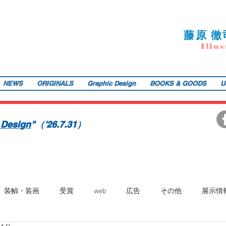
藤
原 徹
I
llu
s
NEWS
ORIGINALS
Graphic Design
BOOKS & GOODS
U
ご提供します。装画・雑誌・広告などの紙媒体で活動中。動物・レトロ物・俯瞰のアングルや細かい描き込みを得意とします。著書『こうじょう たんけん たべもの編』（WAVE出版／
teppodejine@gmail.com
イラストレーション | 藤原徹司（テッポー・デジャイン。）| Teppodejine_Illustration | Tokyo
画賞「銀の本賞」ワルシャワ国際ポスタービエンナーレ2014入選。
 Design
"（'26.7.31）
装幀・装画
受賞
web
広告
その他
展示情