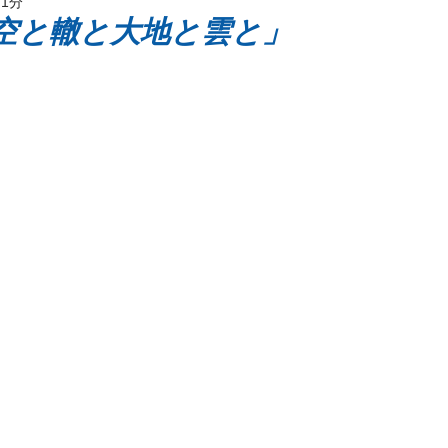
 1分
ッケージ
「空と轍と大地と雲と」