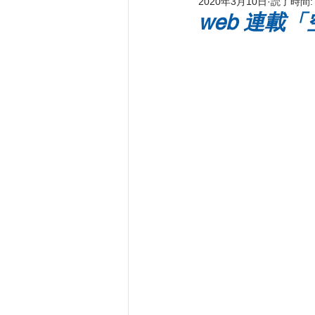
2020年3月10日
読了時間:
新刊著書
プレス情報
パ
web 連載