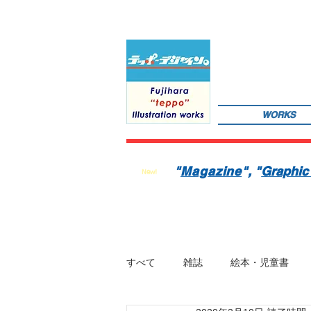
WORKS
サインペンの線画を軸にマンガのような世界観を織り込んだレトロでちょっとリアルなイラストレーションを
数の絵本を製作中。1976年生。埼玉県蕨市出身。桑沢デザイン研究所・ドレスデザイン科卒。第１回東京装
"
Magazine
"
, "
Graphic
New!
すべて
雑誌
絵本・児童書