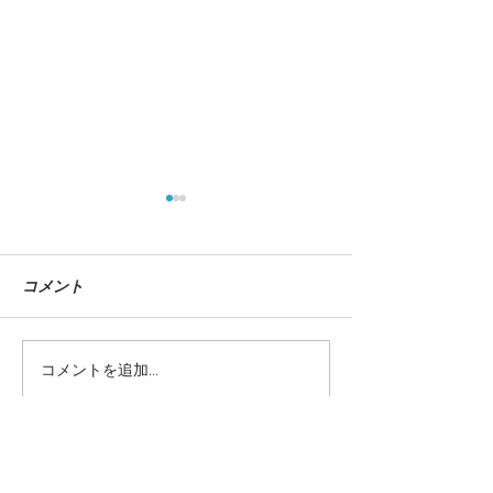
コメント
コメントを追加…
新拠点『アトリエ・ムテ
垣本右近 選手
ッポー』
『NEXTDOO
ジュアル