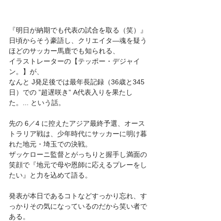
『明日が納期でも代表の試合を取る（笑）』
日頃からそう豪語し、クリエイタ―魂を疑う
ほどのサッカー馬鹿でも知られる、
イラストレーターの【テッポー・デジャイ
ン。】が、
なんと J発足後では最年長記録（36歳と345
日）での ”超遅咲き” A代表入りを果たし
た。... という話。
先の 6／4 に控えたアジア最終予選、オース
トラリア戦は、少年時代にサッカーに明け暮
れた地元・埼玉での決戦。
ザッケローニ監督とがっちりと握手し満面の
笑顔で『地元で母や恩師に応えるプレーをし
たい』と力を込めて語る。
発表が本日であるコトなどすっかり忘れ、す
っかりその気になっているのだから笑い者で
ある。