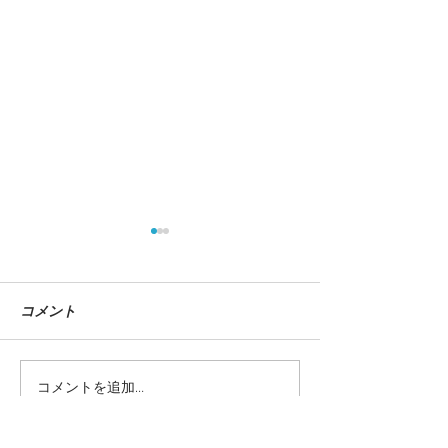
コメント
コメントを追加…
『イラストレーションフ
dancyu 12月
ァイル 2025』掲載
『全国ねぎ図鑑