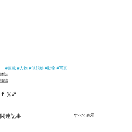
#連載
#人物
#似顔絵
#動物
#写真
雑誌
挿絵
すべて表示
関連記事