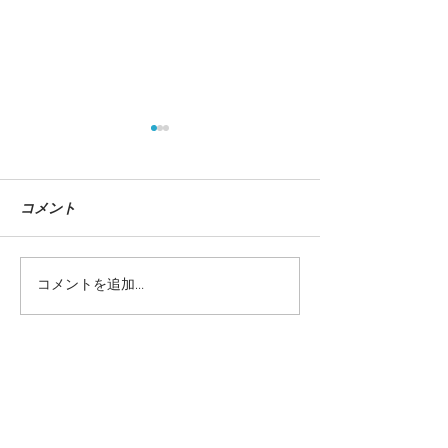
コメント
コメントを追加…
『イラストレーションフ
dancyu 12月
ァイル 2025』掲載
『全国ねぎ図鑑