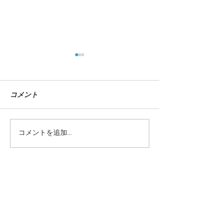
コメント
コメントを追加…
新拠点『アトリエ・ムテ
株式会社 楽日／L
ッポー』
Inc. 名刺プロ