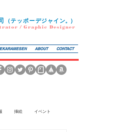
司
（
テ
ッポー
デ
ジ
ャ
イ
ン
。）
trator / Graphic Designer
EKARAMESEN
ABOUT
CONTACT
日本図書館協会選定書） 『東京まちがいさがし』（金の星社／2017年）も好評発売中！そのほか、現在複
報
挿絵
イベント