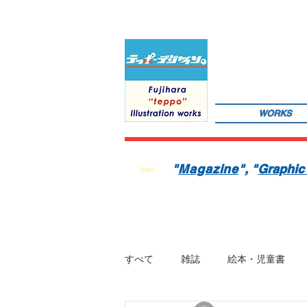
WORKS
サインペンの線画を軸にマンガのような世界観を織り込んだレトロでちょっとリアルなイラストレーションを
数の絵本を製作中。1976年生。埼玉県蕨市出身。桑沢デザイン研究所・ドレスデザイン科卒。第１回東京装
"
Magazine
"
, "
Graphic
New!
すべて
雑誌
絵本・児童書