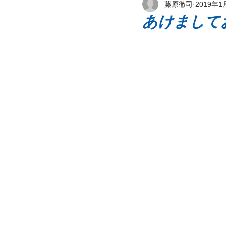
藤原徹司
2019年1
新刊著書
プレス情報
パ
あけまして