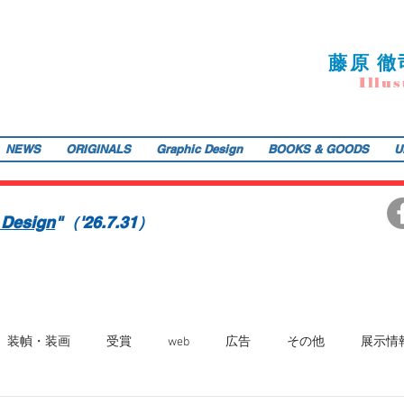
藤
原 徹
I
llu
s
NEWS
ORIGINALS
Graphic Design
BOOKS & GOODS
U
ご提供します。装画・雑誌・広告などの紙媒体で活動中。動物・レトロ物・俯瞰のアングルや細かい描き込みを得意とします。著書『こうじょう たんけん たべもの編』（WAVE出版／
teppodejine@gmail.com
イラストレーション | 藤原徹司（テッポー・デジャイン。）| Teppodejine_Illustration | Tokyo
画賞「銀の本賞」ワルシャワ国際ポスタービエンナーレ2014入選。
 Design
"（'26.7.31）
装幀・装画
受賞
web
広告
その他
展示情