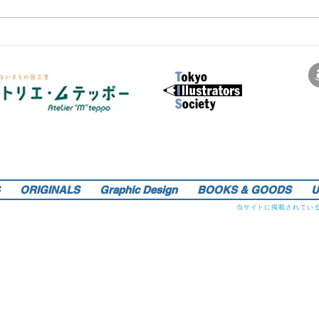
サインペンの線画を軸にマンガのような世界観を織り込んだレトロでリアルなイラストレーションをご提供しま
す。装画・雑誌・広告などの紙媒体で活動中。動物・レトロ物・俯瞰のアングルや細かい描き込みを得意としま
す。著書『こうじょう たんけん たべもの編』（WAVE出版／日本図書館協会選定書） 『東京まちがいさがし』
（金の星社／2017年）も好評発売中！そのほか、現在複数の絵本を製作中。1976年生。埼玉県蕨市出身。桑沢デ
ザイン研究所・ドレスデザイン科卒。第１回東京装画賞「銀の本賞」ワルシャワ国際ポスタービエンナーレ2014
teppo_de_jine@jcom.home.ne.jp
イラストレーション | 藤原徹司（テッポー・デジャイン。）|
入選。
Teppodejine_Illustration | Tokyo
ORIGINALS
Graphic Design
BOOKS & GOODS
U
当サイトに掲載されてい