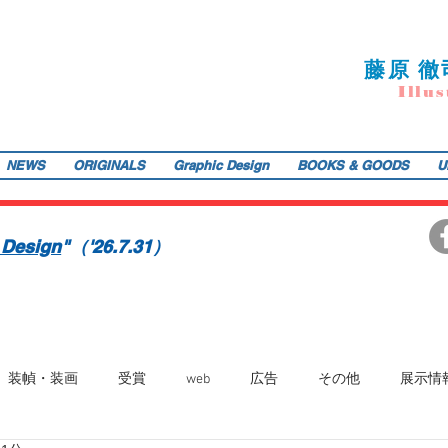
藤
原 徹
I
llu
s
NEWS
ORIGINALS
Graphic Design
BOOKS & GOODS
U
ご提供します。装画・雑誌・広告などの紙媒体で活動中。動物・レトロ物・俯瞰のアングルや細かい描き込みを得意とします。著書『こうじょう たんけん たべもの編』（WAVE出版／
teppodejine@gmail.com
イラストレーション | 藤原徹司（テッポー・デジャイン。）| Teppodejine_Illustration | Tokyo
画賞「銀の本賞」ワルシャワ国際ポスタービエンナーレ2014入選。
 Design
"（'26.7.31）
装幀・装画
受賞
web
広告
その他
展示情