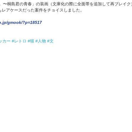
  〜桐島君の青春」の装画（文庫化の際に全面帯を追加して再ブレイク
もレアケースだった案件をチョイスしました。
o.jp/gmook/?p=18517
ッカー
#レトロ
#猫
#人物
#文