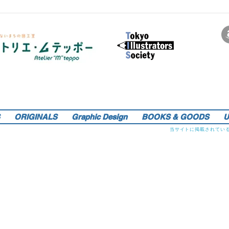
サインペンの線画を軸にマンガのような世界観を織り込んだレトロでリアルなイラストレーションをご提供しま
す。装画・雑誌・広告などの紙媒体で活動中。動物・レトロ物・俯瞰のアングルや細かい描き込みを得意としま
す。著書『こうじょう たんけん たべもの編』（WAVE出版／日本図書館協会選定書） 『東京まちがいさがし』
（金の星社／2017年）も好評発売中！そのほか、現在複数の絵本を製作中。1976年生。埼玉県蕨市出身。桑沢デ
ザイン研究所・ドレスデザイン科卒。第１回東京装画賞「銀の本賞」ワルシャワ国際ポスタービエンナーレ2014
teppo_de_jine@jcom.home.ne.jp
イラストレーション | 藤原徹司（テッポー・デジャイン。）|
入選。
Teppodejine_Illustration | Tokyo
ORIGINALS
Graphic Design
BOOKS & GOODS
U
当サイトに掲載されてい