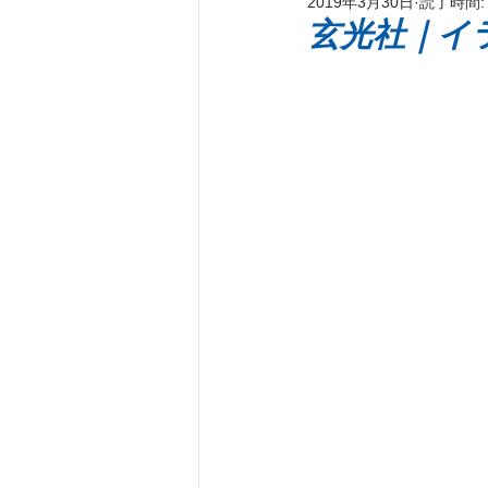
2019年3月30日
読了時間:
新刊著書
プレス情報
パ
玄光社｜イ