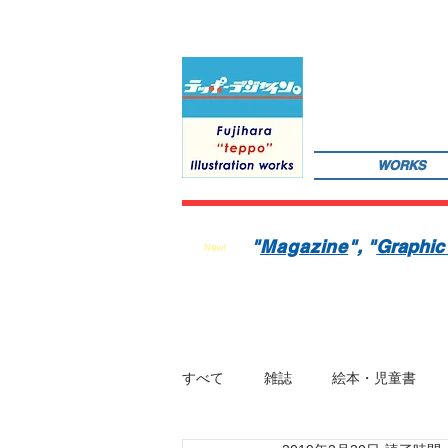
WORKS
サインペンの線画を軸にマンガのような世界観を織り込んだレトロでちょっとリアルなイラストレーションを
数の絵本を製作中。1976年生。埼玉県蕨市出身。桑沢デザイン研究所・ドレスデザイン科卒。第１回東京装
"
Magazine
"
, "
Graphic
New!
すべて
雑誌
絵本・児童書