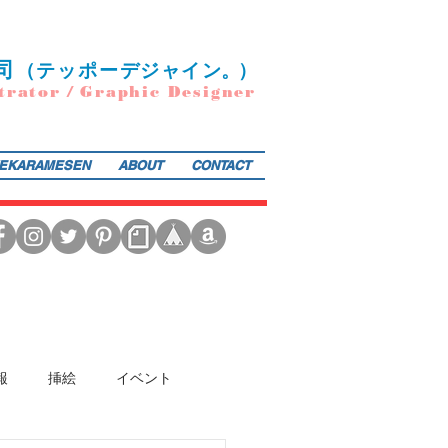
司
（
テ
ッポー
デ
ジ
ャ
イ
ン
。）
trator / Graphic Designer
EKARAMESEN
ABOUT
CONTACT
日本図書館協会選定書） 『東京まちがいさがし』（金の星社／2017年）も好評発売中！そのほか、現在複
報
挿絵
イベント