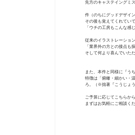
先方のキャステイングミ
件（のちにグッドデザイ
その後も覚えてくれてい
「ウチの工房もこんな感
従来のイラストレーショ
「業界外の方との接点も
そして何より喜んでいた
また、本件と同様に『う
特徴は「俯瞰・細かい・
ろ。（※拙著『こうじょうたん
ご予算に応じてこちらか
まずはお気軽にご相談く