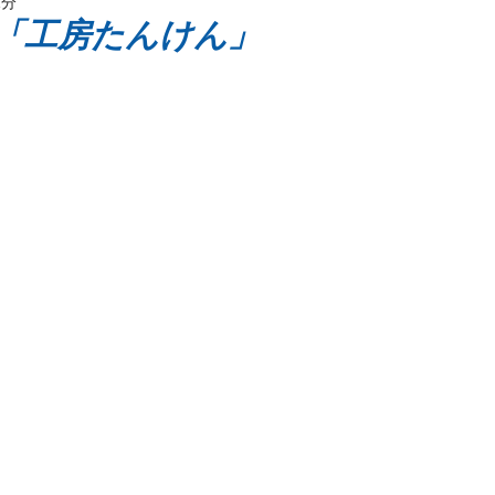
1分
ッケージ
様「工房たんけん」