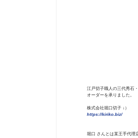
江戸切子職人の三代秀石・堀
オーダーを承りました。
株式会社堀口切子 ↓）
https://kiriko.biz/
堀口 さんとは某王手代理