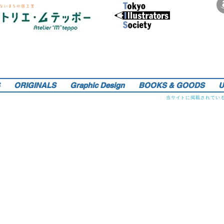
サインペンの線画を軸にマンガのような世界観を織り込んだレトロでリアルなイラストレーションをご提供しま
す。装画・雑誌・広告などの紙媒体で活動中。動物・レトロ物・俯瞰のアングルや細かい描き込みを得意としま
す。著書『こうじょう たんけん たべもの編』（WAVE出版／日本図書館協会選定書） 『東京まちがいさがし』
（金の星社／2017年）も好評発売中！そのほか、現在複数の絵本を製作中。1976年生。埼玉県蕨市出身。桑沢デ
ザイン研究所・ドレスデザイン科卒。第１回東京装画賞「銀の本賞」ワルシャワ国際ポスタービエンナーレ2014
teppo_de_jine@jcom.home.ne.jp
イラストレーション | 藤原徹司（テッポー・デジャイン。）|
入選。
Teppodejine_Illustration | Tokyo
ORIGINALS
Graphic Design
BOOKS & GOODS
U
当サイトに掲載されてい