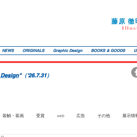
藤
原 徹
I
llu
s
NEWS
ORIGINALS
Graphic Design
BOOKS & GOODS
U
ご提供します。装画・雑誌・広告などの紙媒体で活動中。動物・レトロ物・俯瞰のアングルや細かい描き込みを得意とします。著書『こうじょう たんけん たべもの編』（WAVE出版／
teppodejine@gmail.com
イラストレーション | 藤原徹司（テッポー・デジャイン。）| Teppodejine_Illustration | Tokyo
画賞「銀の本賞」ワルシャワ国際ポスタービエンナーレ2014入選。
 Design
"（'26.7.31）
装幀・装画
受賞
web
広告
その他
展示情