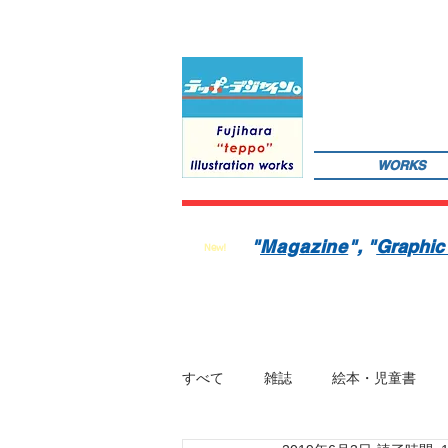
WORKS
サインペンの線画を軸にマンガのような世界観を織り込んだレトロでちょっとリアルなイラストレーションを
数の絵本を製作中。1976年生。埼玉県蕨市出身。桑沢デザイン研究所・ドレスデザイン科卒。第１回東京装
"
Magazine
"
, "
Graphic
New!
すべて
雑誌
絵本・児童書