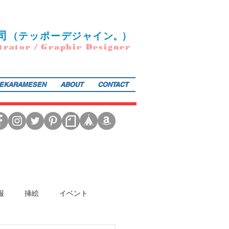
司
（
テ
ッポー
デ
ジ
ャ
イ
ン
。）
trator / Graphic Designer
EKARAMESEN
ABOUT
CONTACT
日本図書館協会選定書） 『東京まちがいさがし』（金の星社／2017年）も好評発売中！そのほか、現在複
報
挿絵
イベント