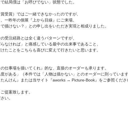
スで結局僕は「お呼びでない」状態でした。
ン賞受賞）ではご一緒できなかったのですが、
て、一昨年の個展『上から目線』にご来場。
じで描けない？」との申し出をいただき実現と相成りました。
ンの受注経路とは全く違うパターンですが、
探らなければ」と痛感している最中の出来事であること、
だけたことをこちらも喜びに変えて行きたいと思います。
ちの仕事場を描いてくれ』的な、直接のオーダーも承ります。
温度がある」（本件では「人物は描かない」とのオーダーに則っていま
けん』または当サイト『aworks → Picture-Book』をご参照くだ
らご提案致します。
ださい。