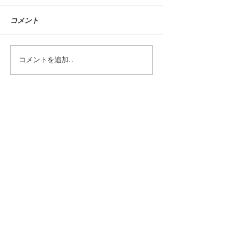
コメント
9月末発売の連載2件
8月末発売の連載
コメントを追加…
当サイトに掲載されているテキストや画
像を許可なく利用することを固くお断り
致します。
©teppodejine