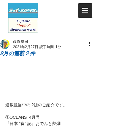
藤原 徹司
2021年2月27日
読了時間: 1分
2月の連載２件
連載担当中の 2誌のご紹介です。
①OCEANS  4月号
『日本 "食" 記』おでんと熱燗