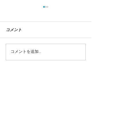
コメント
コメントを追加…
『イラストレーションフ
dancyu 12月
ァイル 2025』掲載
『全国ねぎ図鑑
当サイトに掲載されているテキストや画
像を許可なく利用することを固くお断り
致します。
©teppodejine