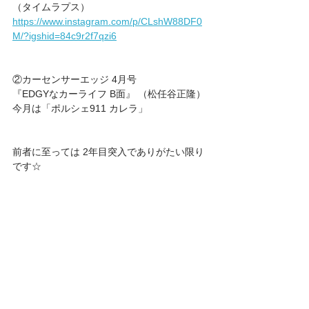
（タイムラプス）
https://www.instagram.com/p/CLshW88DF0
M/?igshid=84c9r2f7qzi6
②カーセンサーエッジ 4月号
『EDGYなカーライフ B面』 （松任谷正隆）
今月は「ポルシェ911 カレラ」
前者に至っては 2年目突入でありがたい限り
です☆