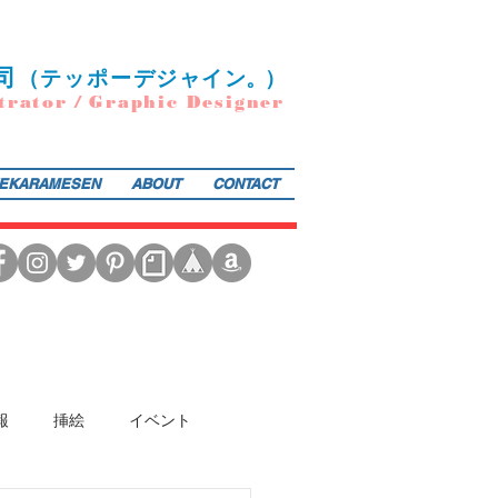
司
（
テ
ッポー
デ
ジ
ャ
イ
ン
。）
trator / Graphic Designer
EKARAMESEN
ABOUT
CONTACT
日本図書館協会選定書） 『東京まちがいさがし』（金の星社／2017年）も好評発売中！そのほか、現在複
報
挿絵
イベント