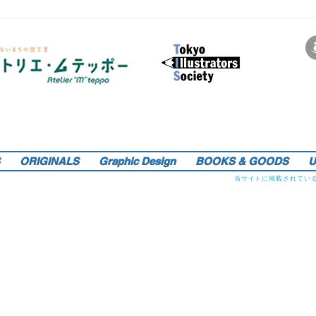
サインペンの線画を軸にマンガのような世界観を織り込んだレトロでリアルなイラストレーションをご提供しま
す。装画・雑誌・広告などの紙媒体で活動中。動物・レトロ物・俯瞰のアングルや細かい描き込みを得意としま
す。著書『こうじょう たんけん たべもの編』（WAVE出版／日本図書館協会選定書） 『東京まちがいさがし』
（金の星社／2017年）も好評発売中！そのほか、現在複数の絵本を製作中。1976年生。埼玉県蕨市出身。桑沢デ
ザイン研究所・ドレスデザイン科卒。第１回東京装画賞「銀の本賞」ワルシャワ国際ポスタービエンナーレ2014
teppo_de_jine@jcom.home.ne.jp
イラストレーション | 藤原徹司（テッポー・デジャイン。）|
入選。
Teppodejine_Illustration | Tokyo
ORIGINALS
Graphic Design
BOOKS & GOODS
U
当サイトに掲載されてい