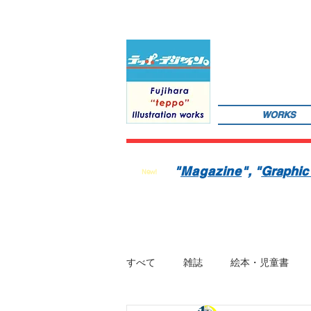
WORKS
サインペンの線画を軸にマンガのような世界観を織り込んだレトロでちょっとリアルなイラストレーションを
数の絵本を製作中。1976年生。埼玉県蕨市出身。桑沢デザイン研究所・ドレスデザイン科卒。第１回東京装
"
Magazine
"
, "
Graphic
New!
すべて
雑誌
絵本・児童書