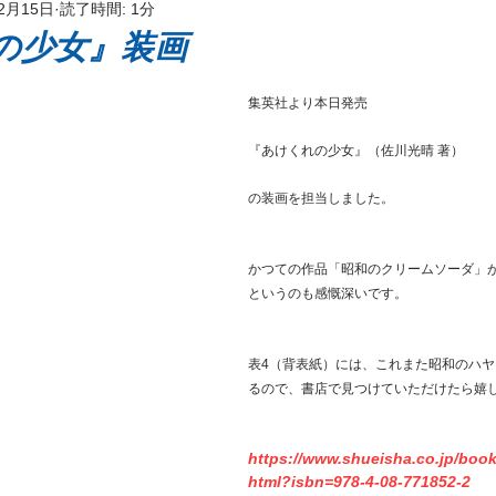
12月15日
読了時間: 1分
ッケージ
の少女』装画
集英社より本日発売
『あけくれの少女』（佐川光晴 著）
の装画を担当しました。
かつての作品「昭和のクリームソーダ」
というのも感慨深いです。
表4（背表紙）には、これまた昭和のハ
るので、書店で見つけていただけたら嬉
https://www.shueisha.co.jp/book
html?isbn=978-4-08-771852-2