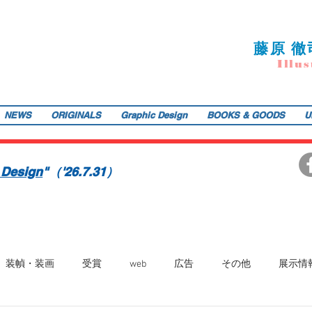
藤
原 徹
I
llu
s
NEWS
ORIGINALS
Graphic Design
BOOKS & GOODS
U
ご提供します。装画・雑誌・広告などの紙媒体で活動中。動物・レトロ物・俯瞰のアングルや細かい描き込みを得意とします。著書『こうじょう たんけん たべもの編』（WAVE出版／
teppodejine@gmail.com
イラストレーション | 藤原徹司（テッポー・デジャイン。）| Teppodejine_Illustration | Tokyo
画賞「銀の本賞」ワルシャワ国際ポスタービエンナーレ2014入選。
 Design
"（'26.7.31）
装幀・装画
受賞
web
広告
その他
展示情