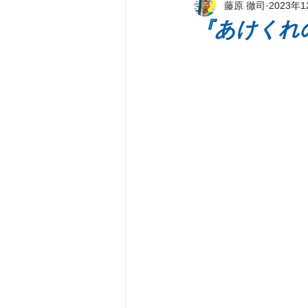
藤原 徹司
2023年
新刊著書
プレス情報
パ
『あけくれ