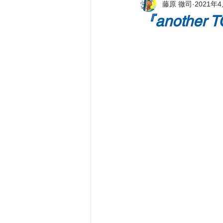
藤原 徹司
2021年
新刊著書
プレス情報
パ
『anothe