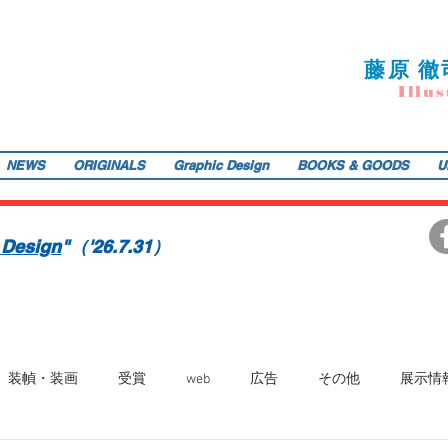
藤
原 徹
I
llu
s
NEWS
ORIGINALS
Graphic Design
BOOKS & GOODS
U
ご提供します。装画・雑誌・広告などの紙媒体で活動中。動物・レトロ物・俯瞰のアングルや細かい描き込みを得意とします。著書『こうじょう たんけん たべもの編』（WAVE出版／
teppodejine@gmail.com
イラストレーション | 藤原徹司（テッポー・デジャイン。）| Teppodejine_Illustration | Tokyo
画賞「銀の本賞」ワルシャワ国際ポスタービエンナーレ2014入選。
 Design
"（'26.7.31）
装幀・装画
受賞
web
広告
その他
展示情