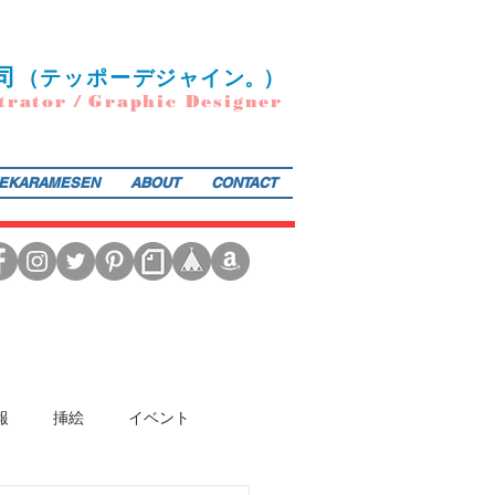
司
（
テ
ッポー
デ
ジ
ャ
イ
ン
。）
trator / Graphic Designer
EKARAMESEN
ABOUT
CONTACT
日本図書館協会選定書） 『東京まちがいさがし』（金の星社／2017年）も好評発売中！そのほか、現在複
報
挿絵
イベント