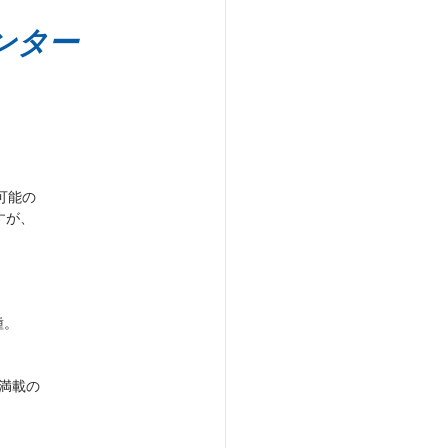
センター
可能の
すが、
種。
報満載の