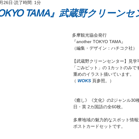
4月26日
読了時間: 1分
ッケージ
r TOKYO TAMA』武蔵野クリーン
多摩観光協会発行
『another TOKYO TAMA』
（編集・デザイン：ハチコク社）
【武蔵野クリーンセンター】見学
「ごみピット」の 1カットのみで
 重めのイラスト描いています。
（ 
WOKS 
頁
参照。）
《癒し》《文化》の2ジャンル30
 日・英 2カ国語の全60枚。
 多摩地域の魅力的なスポット情
 ポストカードセットです。