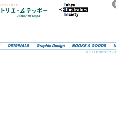
サインペンの線画を軸にマンガのような世界観を織り込んだレトロでリアルなイラストレーションをご提供しま
す。装画・雑誌・広告などの紙媒体で活動中。動物・レトロ物・俯瞰のアングルや細かい描き込みを得意としま
す。著書『こうじょう たんけん たべもの編』（WAVE出版／日本図書館協会選定書） 『東京まちがいさがし』
（金の星社／2017年）も好評発売中！そのほか、現在複数の絵本を製作中。1976年生。埼玉県蕨市出身。桑沢デ
ザイン研究所・ドレスデザイン科卒。第１回東京装画賞「銀の本賞」ワルシャワ国際ポスタービエンナーレ2014
teppo_de_jine@jcom.home.ne.jp
イラストレーション | 藤原徹司（テッポー・デジャイン。）|
入選。
Teppodejine_Illustration | Tokyo
ORIGINALS
Graphic Design
BOOKS & GOODS
U
当サイトに掲載されてい