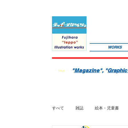
WORKS
サインペンの線画を軸にマンガのような世界観を織り込んだレトロでちょっとリアルなイラストレーションを
数の絵本を製作中。1976年生。埼玉県蕨市出身。桑沢デザイン研究所・ドレスデザイン科卒。第１回東京装
"
Magazine
"
, "
Graphic
New!
すべて
雑誌
絵本・児童書