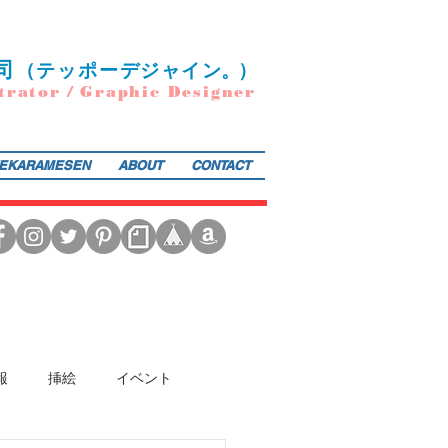
司
（
テ
ッポー
デ
ジ
ャ
イ
ン
。）
trator / Graphic Designer
EKARAMESEN
ABOUT
CONTACT
日本図書館協会選定書） 『東京まちがいさがし』（金の星社／2017年）も好評発売中！そのほか、現在複
報
挿絵
イベント