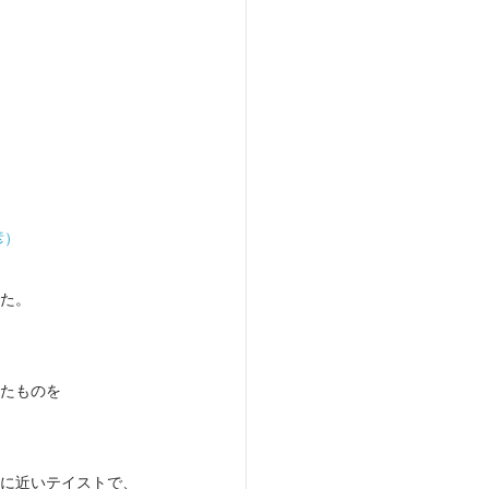
彦）
た。
たものを
に近いテイストで、