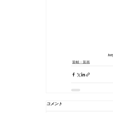
ht
装幀・装画
コメント