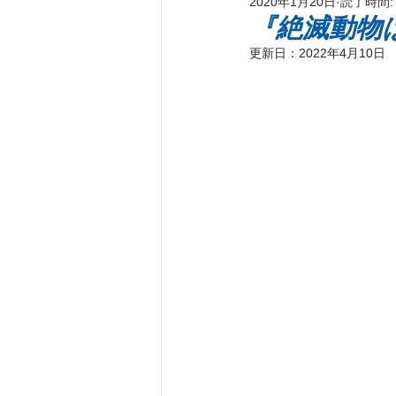
2020年1月20日
読了時間:
新刊著書
プレス情報
パ
『絶滅動物
更新日：
2022年4月10日