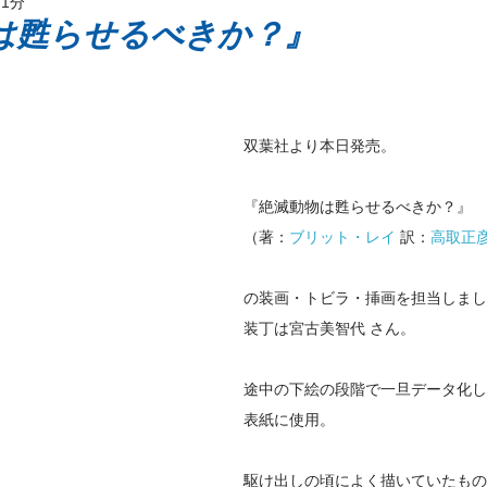
 1分
ッケージ
は甦らせるべきか？』
双葉社より本日発売。
『絶滅動物は甦らせるべきか？』
（著：
ブリット・レイ
 訳：
高取正
の装画・トビラ・挿画を担当しまし
装丁は宮古美智代 さん。
途中の下絵の段階で一旦データ化し
表紙に使用。
駆け出しの頃によく描いていたもの