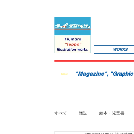
WORKS
サインペンの線画を軸にマンガのような世界観を織り込んだレトロでちょっとリアルなイラストレーションを
数の絵本を製作中。1976年生。埼玉県蕨市出身。桑沢デザイン研究所・ドレスデザイン科卒。第１回東京装
"
Magazine
"
, "
Graphic
New!
すべて
雑誌
絵本・児童書