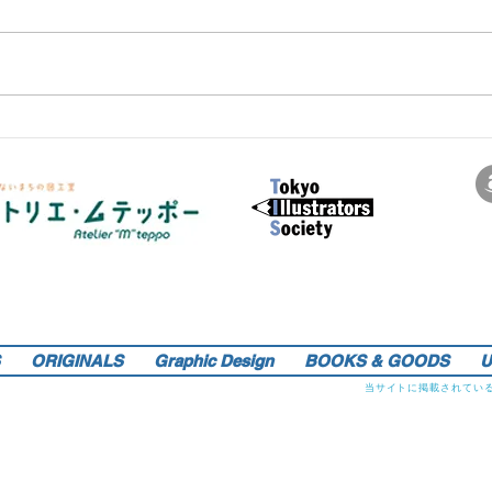
サインペンの線画を軸にマンガのような世界観を織り込んだレトロでリアルなイラストレーションをご提供しま
す。装画・雑誌・広告などの紙媒体で活動中。動物・レトロ物・俯瞰のアングルや細かい描き込みを得意としま
す。著書『こうじょう たんけん たべもの編』（WAVE出版／日本図書館協会選定書） 『東京まちがいさがし』
（金の星社／2017年）も好評発売中！そのほか、現在複数の絵本を製作中。1976年生。埼玉県蕨市出身。桑沢デ
ザイン研究所・ドレスデザイン科卒。第１回東京装画賞「銀の本賞」ワルシャワ国際ポスタービエンナーレ2014
teppo_de_jine@jcom.home.ne.jp
イラストレーション | 藤原徹司（テッポー・デジャイン。）|
入選。
Teppodejine_Illustration | Tokyo
ORIGINALS
Graphic Design
BOOKS & GOODS
U
当サイトに掲載されてい