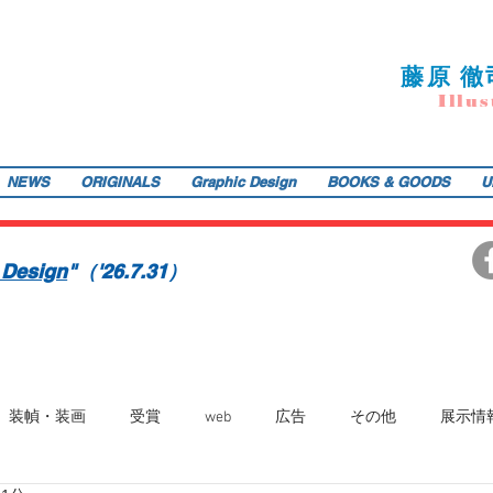
藤
原 徹
I
llu
s
NEWS
ORIGINALS
Graphic Design
BOOKS & GOODS
U
ご提供します。装画・雑誌・広告などの紙媒体で活動中。動物・レトロ物・俯瞰のアングルや細かい描き込みを得意とします。著書『こうじょう たんけん たべもの編』（WAVE出版／
teppodejine@gmail.com
イラストレーション | 藤原徹司（テッポー・デジャイン。）| Teppodejine_Illustration | Tokyo
画賞「銀の本賞」ワルシャワ国際ポスタービエンナーレ2014入選。
 Design
"（'26.7.31）
装幀・装画
受賞
web
広告
その他
展示情