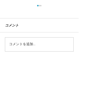
コメント
コメントを追加…
Number 1036 号『日本代
Discover Jap
表、百年の先へ。』
産をめぐる冒険
当サイトに掲載されているテキストや画
像を許可なく利用することを固くお断り
致します。
©teppodejine