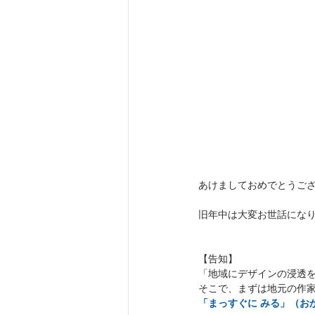
あけましておめでとうご
旧年中は大変お世話にな
【告知】
「地域にデザインの浸透
そこで、まずは地元の作
「まっすぐに みる」（お