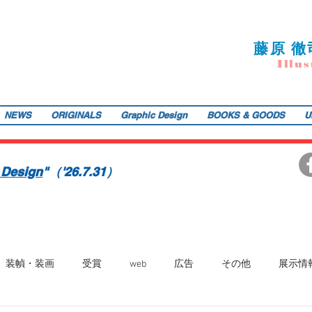
藤
原 徹
I
llu
s
NEWS
ORIGINALS
Graphic Design
BOOKS & GOODS
U
ご提供します。装画・雑誌・広告などの紙媒体で活動中。動物・レトロ物・俯瞰のアングルや細かい描き込みを得意とします。著書『こうじょう たんけん たべもの編』（WAVE出版／
teppodejine@gmail.com
イラストレーション | 藤原徹司（テッポー・デジャイン。）| Teppodejine_Illustration | Tokyo
画賞「銀の本賞」ワルシャワ国際ポスタービエンナーレ2014入選。
 Design
"（'26.7.31）
装幀・装画
受賞
web
広告
その他
展示情