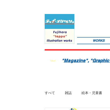
WORKS
サインペンの線画を軸にマンガのような世界観を織り込んだレトロでちょっとリアルなイラストレーションを
数の絵本を製作中。1976年生。埼玉県蕨市出身。桑沢デザイン研究所・ドレスデザイン科卒。第１回東京装
"
Magazine
"
, "
Graphic
New!
すべて
雑誌
絵本・児童書