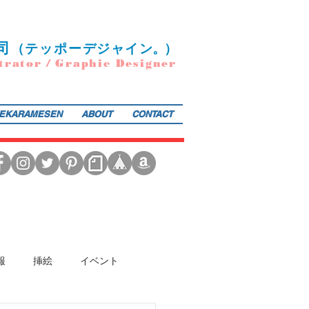
司
（
テ
ッポー
デ
ジ
ャ
イ
ン
。）
trator / Graphic Designer
EKARAMESEN
ABOUT
CONTACT
日本図書館協会選定書） 『東京まちがいさがし』（金の星社／2017年）も好評発売中！そのほか、現在複
報
挿絵
イベント