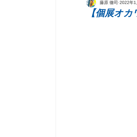
藤原 徹司
2022年
新刊著書
プレス情報
パ
【個展オカ