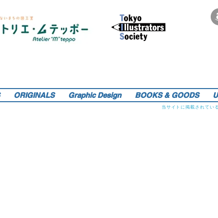
サインペンの線画を軸にマンガのような世界観を織り込んだレトロでリアルなイラストレーションをご提供しま
す。装画・雑誌・広告などの紙媒体で活動中。動物・レトロ物・俯瞰のアングルや細かい描き込みを得意としま
す。著書『こうじょう たんけん たべもの編』（WAVE出版／日本図書館協会選定書） 『東京まちがいさがし』
（金の星社／2017年）も好評発売中！そのほか、現在複数の絵本を製作中。1976年生。埼玉県蕨市出身。桑沢デ
ザイン研究所・ドレスデザイン科卒。第１回東京装画賞「銀の本賞」ワルシャワ国際ポスタービエンナーレ2014
teppo_de_jine@jcom.home.ne.jp
イラストレーション | 藤原徹司（テッポー・デジャイン。）|
入選。
Teppodejine_Illustration | Tokyo
ORIGINALS
Graphic Design
BOOKS & GOODS
U
当サイトに掲載されてい