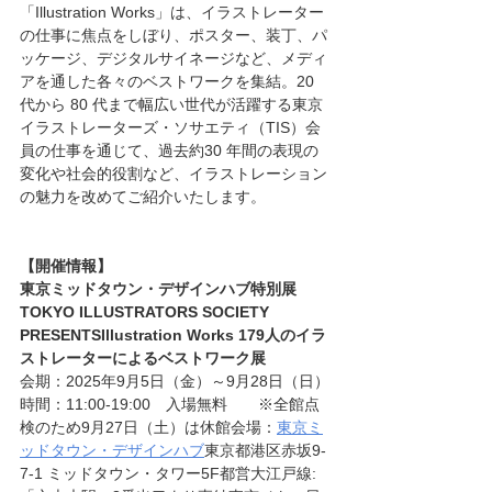
「Illustration Works」は、イラストレーター
の仕事に焦点をしぼり、ポスター、装丁、パ
ッケージ、デジタルサイネージなど、メディ
アを通した各々のベストワークを集結。20 
代から 80 代まで幅広い世代が活躍する東京
イラストレーターズ・ソサエティ（TIS）会
員の仕事を通じて、過去約30 年間の表現の
変化や社会的役割など、イラストレーション
の魅力を改めてご紹介いたします。
【開催情報】
東京ミッドタウン・デザインハブ特別展
TOKYO ILLUSTRATORS SOCIETY 
PRESENTSIllustration Works 179人のイラ
ストレーターによるベストワーク展
会期：2025年9月5日（金）～9月28日（日）
時間：11:00-19:00　入場無料　　※全館点
検のため9月27日（土）は休館会場：
東京ミ
ッドタウン・デザインハブ
東京都港区赤坂9-
7-1 ミッドタウン・タワー5F都営大江戸線: 