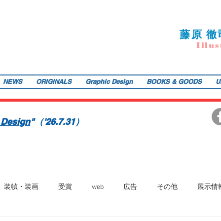
藤
原 徹
I
llu
s
NEWS
ORIGINALS
Graphic Design
BOOKS & GOODS
U
ご提供します。装画・雑誌・広告などの紙媒体で活動中。動物・レトロ物・俯瞰のアングルや細かい描き込みを得意とします。著書『こうじょう たんけん たべもの編』（WAVE出版／
teppodejine@gmail.com
イラストレーション | 藤原徹司（テッポー・デジャイン。）| Teppodejine_Illustration | Tokyo
画賞「銀の本賞」ワルシャワ国際ポスタービエンナーレ2014入選。
 Design
"（'26.7.31）
装幀・装画
受賞
web
広告
その他
展示情