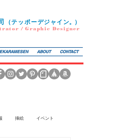
司
（
テ
ッポー
デ
ジ
ャ
イ
ン
。）
trator / Graphic Designer
EKARAMESEN
ABOUT
CONTACT
日本図書館協会選定書） 『東京まちがいさがし』（金の星社／2017年）も好評発売中！そのほか、現在複
報
挿絵
イベント