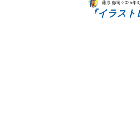
藤原 徹司
2025年
新刊著書
プレス情報
パ
『イラストレ