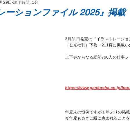
3月29日
読了時間: 1分
ッケージ
ーションファイル 2025』掲載
3月31日発売の『イラストレーション
（玄光社刊）
下巻・211頁に掲載
上下巻からなる総勢790人の仕事
https://www.genkosha.co.jp/boo
年度末の恒例ですが１年ぶりの掲載
今
年度も良きご縁に恵まれることを