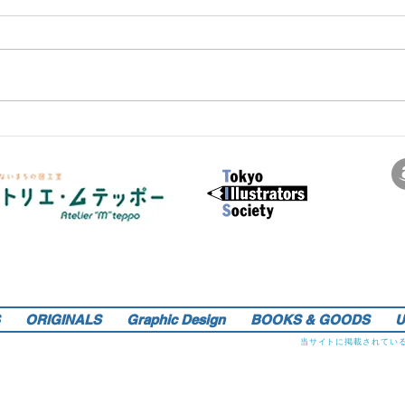
サインペンの線画を軸にマンガのような世界観を織り込んだレトロでリアルなイラストレーションをご提供しま
す。装画・雑誌・広告などの紙媒体で活動中。動物・レトロ物・俯瞰のアングルや細かい描き込みを得意としま
す。著書『こうじょう たんけん たべもの編』（WAVE出版／日本図書館協会選定書） 『東京まちがいさがし』
（金の星社／2017年）も好評発売中！そのほか、現在複数の絵本を製作中。1976年生。埼玉県蕨市出身。桑沢デ
ザイン研究所・ドレスデザイン科卒。第１回東京装画賞「銀の本賞」ワルシャワ国際ポスタービエンナーレ2014
teppo_de_jine@jcom.home.ne.jp
イラストレーション | 藤原徹司（テッポー・デジャイン。）|
入選。
Teppodejine_Illustration | Tokyo
ORIGINALS
Graphic Design
BOOKS & GOODS
U
当サイトに掲載されてい