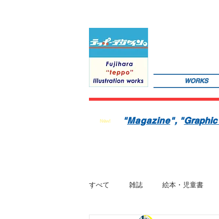
WORKS
サインペンの線画を軸にマンガのような世界観を織り込んだレトロでちょっとリアルなイラストレーションを
数の絵本を製作中。1976年生。埼玉県蕨市出身。桑沢デザイン研究所・ドレスデザイン科卒。第１回東京装
"
Magazine
"
, "
Graphic
New!
すべて
雑誌
絵本・児童書