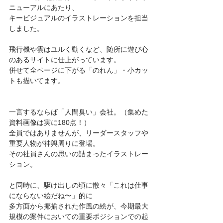
ニューアルにあたり、
キービジュアルのイラストレーションを担当
しました。
飛行機や雲はユルく動くなど、随所に遊び心
のあるサイトに仕上がっています。
併せて全ページに下がる「のれん」・小カッ
トも描いてます。
一言するならば「人間臭い」会社。（集めた
資料画像は実に180点！）
全員ではありませんが、リーダースタッフや
重要人物が神輿周りに登場。
その社員さんの思いの詰まったイラストレー
ション。
と同時に、駆け出しの頃に散々「これは仕事
にならない絵だね〜」的に
多方面から揶揄された作風の絵が、今期最大
規模の案件においての重要ポジションでの起