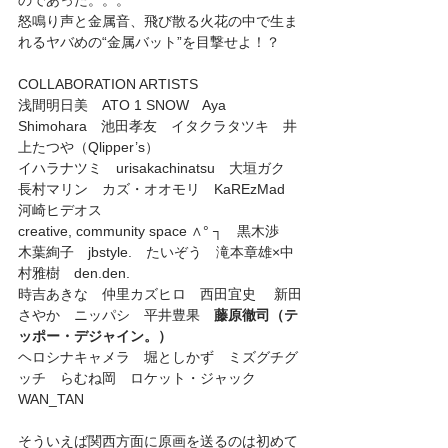
のであった。。。
怒鳴り声と金属音、飛び散る火花の中で生ま
れるヤバめの“金属バット”を目撃せよ！？
COLLABORATION ARTISTS
浅間明日美　ATO 1 SNOW　Aya 
Shimohara　池田孝友　イタクラタツキ　井
上たつや（Qlipper’s）　
イハラナツミ　urisakachinatsu　大垣ガク　
長村マリン　カズ・オオモリ　KaREzMad　
河崎ヒデオス
creative, community space ∧° ┐　黒木渉　
木葉絢子　jbstyle.　たいぞう　滝本章雄×中
村雅樹　den.den.
時吉あきな　仲里カズヒロ　西田宜史 　新田
さやか　ニッパシ　平井豊果　
藤原徹司（テ
ッポー・デジャイン。）
ヘロシナキャメラ　堀としかず　ミズグチグ
ッチ　らむね岡　ロケット・ジャック　
WAN_TAN
そういえば関西方面に原画を送るのは初めて