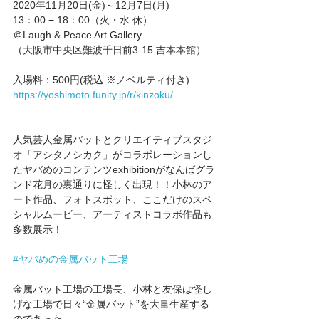
2020年11月20日(金)～12月7日(月)
13：00 − 18：00（火・水 休）
＠Laugh & Peace Art Gallery
（大阪市中央区難波千日前3-15 吉本本館）
入場料：500円(税込 ※ノベルティ付き)
https://yoshimoto.funity.jp/r/kinzoku/
人気芸人金属バットとクリエイティブスタジ
オ「アシタノシカク」がコラボレーションし
たヤバめのコンテンツexhibitionがなんばグラ
ンド花月の裏通りに怪しく出現！！小林のア
ート作品、フォトスポット、ここだけのスペ
シャルムービー、アーティストコラボ作品も
多数展示！
#ヤバめの金属バット工場
金属バット工場の工場長、小林と友保は怪し
げな工場で日々“金属バット”を大量生産する