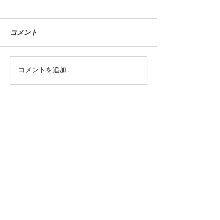
コメント
『万事オーライ』装画
『自由は死せず
コメントを追加…
当サイトに掲載されているテキストや画
像を許可なく利用することを固くお断り
致します。
©teppodejine