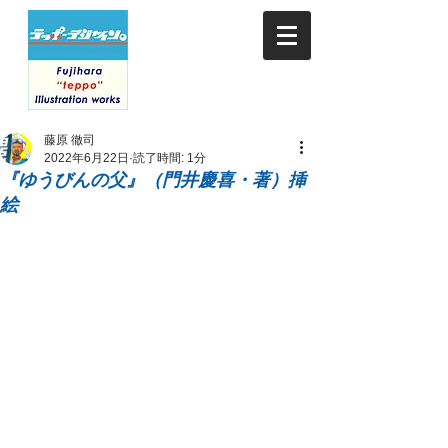
藤原 徹司
2022年6月22日
読了時間: 1分
『ゆうびんの父』（門井慶喜・著）挿
絵