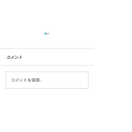
コメント
コメントを追加…
『イラストレーションフ
dancyu 12月
ァイル 2025』掲載
『全国ねぎ図鑑