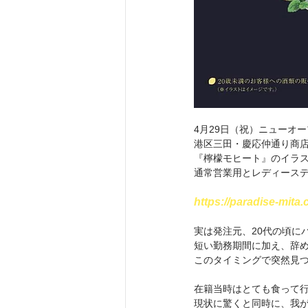
4月29日（祝）ニューオ
港区三田・慶応仲通り商店
『檸檬モヒート』のイラス
通常営業用とレディースデ
https://paradise-mita
実は発注元、20代の頃に
短い勤務期間に加え、辞
このタイミングで突然見
在籍当時はとても食って
現状に驚くと同時に、我