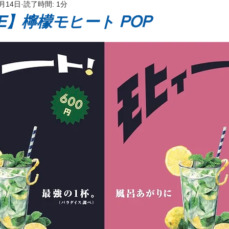
5月14日
読了時間: 1分
ッケージ
SE】檸檬モヒート POP