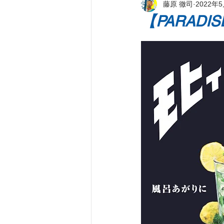
藤原 徹司
2022年
新刊著書
プレス情報
パ
【PARADI