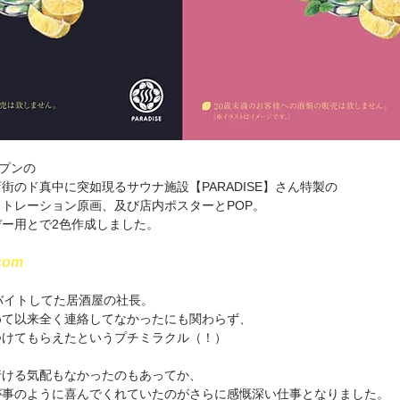
ープンの
街のド真中に突如現るサウナ施設【PARADISE】さん特製の
トレーション原画、及び店内ポスターとPOP。
ー用とで2色作成しました。
.com
バイトしてた居酒屋の社長。
めて以来全く連絡してなかったにも関わらず、
つけてもらえたというプチミラクル（！）
行ける気配もなかったのもあってか、
が事のように喜んでくれていたのがさらに感慨深い仕事となりました。