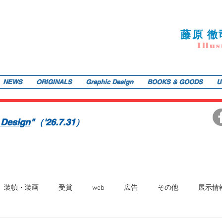
藤
原 徹
I
llu
s
NEWS
ORIGINALS
Graphic Design
BOOKS & GOODS
U
ご提供します。装画・雑誌・広告などの紙媒体で活動中。動物・レトロ物・俯瞰のアングルや細かい描き込みを得意とします。著書『こうじょう たんけん たべもの編』（WAVE出版／
teppodejine@gmail.com
イラストレーション | 藤原徹司（テッポー・デジャイン。）| Teppodejine_Illustration | Tokyo
画賞「銀の本賞」ワルシャワ国際ポスタービエンナーレ2014入選。
 Design
"（'26.7.31）
装幀・装画
受賞
web
広告
その他
展示情