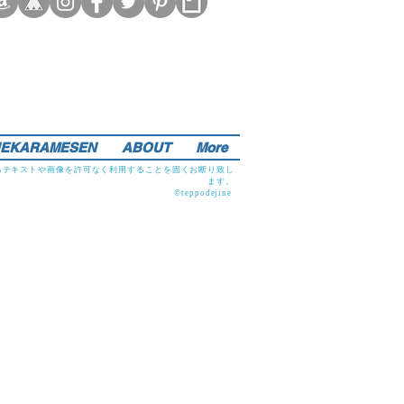
EKARAMESEN
ABOUT
More
るテキストや画像を許可なく利用することを固くお断り致し
ます。
©teppodejine