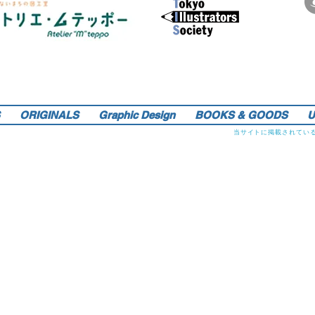
サインペンの線画を軸にマンガのような世界観を織り込んだレトロでリアルなイラストレーションをご提供しま
す。装画・雑誌・広告などの紙媒体で活動中。動物・レトロ物・俯瞰のアングルや細かい描き込みを得意としま
す。著書『こうじょう たんけん たべもの編』（WAVE出版／日本図書館協会選定書） 『東京まちがいさがし』
（金の星社／2017年）も好評発売中！そのほか、現在複数の絵本を製作中。1976年生。埼玉県蕨市出身。桑沢デ
ザイン研究所・ドレスデザイン科卒。第１回東京装画賞「銀の本賞」ワルシャワ国際ポスタービエンナーレ2014
teppo_de_jine@jcom.home.ne.jp
イラストレーション | 藤原徹司（テッポー・デジャイン。）|
入選。
Teppodejine_Illustration | Tokyo
ORIGINALS
Graphic Design
BOOKS & GOODS
U
当サイトに掲載されてい