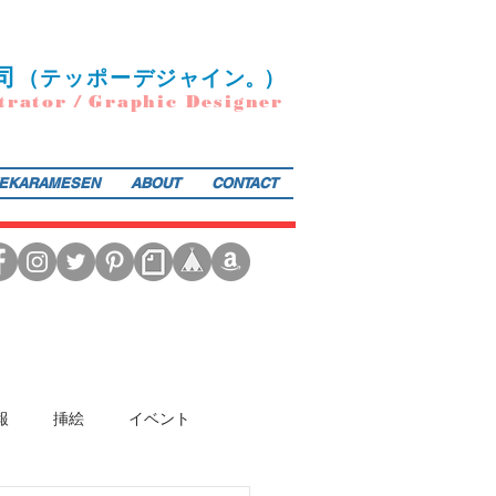
司
（
テ
ッポー
デ
ジ
ャ
イ
ン
。）
trator / Graphic Designer
EKARAMESEN
ABOUT
CONTACT
日本図書館協会選定書） 『東京まちがいさがし』（金の星社／2017年）も好評発売中！そのほか、現在複
報
挿絵
イベント