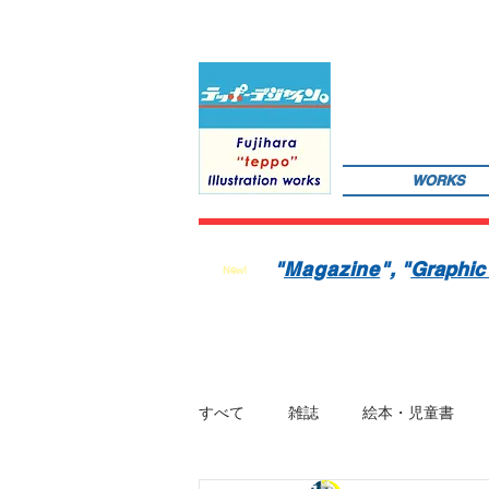
WORKS
サインペンの線画を軸にマンガのような世界観を織り込んだレトロでちょっとリアルなイラストレーションを
数の絵本を製作中。1976年生。埼玉県蕨市出身。桑沢デザイン研究所・ドレスデザイン科卒。第１回東京装
"
Magazine
"
, "
Graphic
New!
すべて
雑誌
絵本・児童書