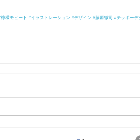
#檸檬モヒート
#イラストレーション
#デザイン
#藤原徹司
#テッポーデ