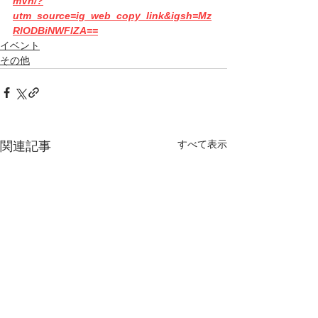
mVn/?
utm_source=ig_web_copy_link&igsh=Mz
RlODBiNWFlZA==
イベント
その他
すべて表示
関連記事