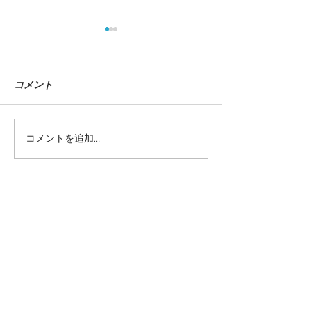
コメント
コメントを追加…
【個展オカワリ】あけま
『Red Bull』
しておめでとうございま
す。
当サイトに掲載されているテキストや画
像を許可なく利用することを固くお断り
致します。
©teppodejine