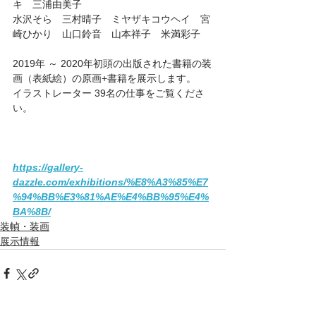
キ　三浦由美子
水沢そら　三村晴子　ミヤザキコウヘイ　宮
崎ひかり　山口鈴音　山本祥子　米満彩子　
2019年 ～ 2020年初頭の出版された書籍の装
画（表紙絵）の原画+書籍を展示します。
イラストレーター 39名の仕事をご覧くださ
い。
https://gallery-
dazzle.com/exhibitions/%E8%A3%85%E7
%94%BB%E3%81%AE%E4%BB%95%E4%
BA%8B/
装幀・装画
展示情報