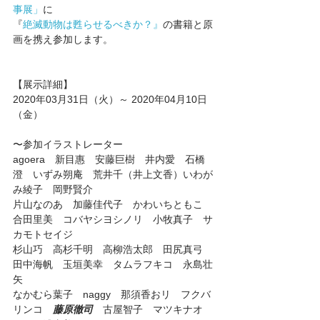
事展」
に
『
絶滅動物は甦らせるべきか？』
の書籍と原
画を携え参加します。
【展示詳細】
2020年03月31日（火）～ 2020年04月10日
（金）
〜参加イラストレーター
agoera　新目惠　安藤巨樹　井内愛　石橋
澄　いずみ朔庵　荒井千（井上文香）いわが
み綾子　岡野賢介　
片山なのあ　加藤佳代子　かわいちともこ　
合田里美　コバヤシヨシノリ　小牧真子　サ
カモトセイジ
杉山巧　高杉千明　高柳浩太郎　田尻真弓　
田中海帆　玉垣美幸　タムラフキコ　永島壮
矢
なかむら葉子　naggy　那須香おリ　フクバ
リンコ　
藤原徹司
　古屋智子　マツキナオ