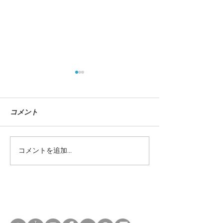
コメント
コメントを追加…
『高輪ゲートウェイ駅』
Number 999
開業記念スタンプ台紙
ジアムの歩き方