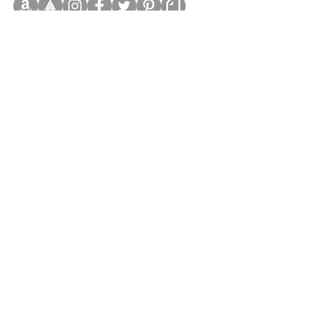
当サイトに掲載されているテキストや画
像を許可なく利用することを固くお断り
致します。
©teppodejine