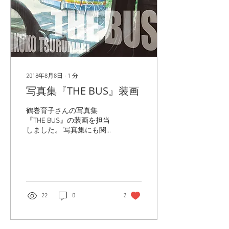
2018年8月8日
∙
1
分
写真集『THE BUS』装画
鶴巻育子さんの写真集
『THE BUS』の装画を担当
しました。 写真集にも関わ
らず「敢えての」イラスト
発注に感謝です。
22
0
2